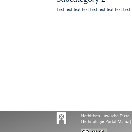
Text text text text text text text text text 
Hethitisch-Luwische Texte
|
Hethitologie-Portal Mainz |