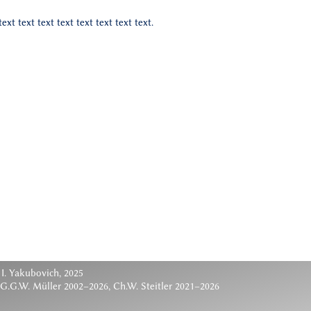
text text text text text text text text.
 I. Yakubovich, 2025
 G.G.W. Müller 2002–2026, Ch.W. Steitler 2021–2026