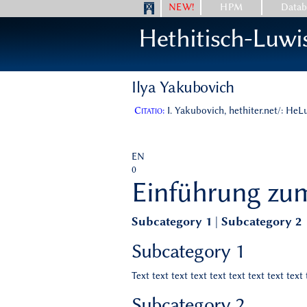
NEW!
HPM
Datab
Hethitisch-Luwi
Ilya Yakubovich
Citatio:
I. Yakubovich, hethiter.net/: He
EN
0
Einführung zum
Subcategory 1
|
Subcategory 2
Subcategory 1
Text text text text text text text text text 
Subcategory 2