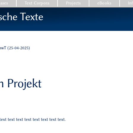
ases
Text Corpora
Projects
eBooks
In
sche Texte
LuwT (25-04-2025)
 Projekt
text text text text text text text text.