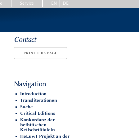
fo
Service
EN
DE
Contact
PRINT THIS PAGE
Navigation
Introduction
Transliterationen
Suche
Critical Editions
Konkordanz der
hethitischen
Keilschrifttafeln
HeLuwT Projekt an der