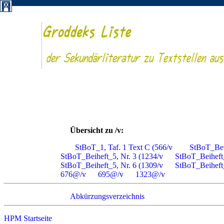
Übersicht zu /v:
StBoT_1, Taf. 1 Text C (566/v
StBoT_Bei
StBoT_Beiheft_5, Nr. 3 (1234/v
StBoT_Beiheft_
StBoT_Beiheft_5, Nr. 6 (1309/v
StBoT_Beiheft_
676@/v
695@/v
1323@/v
Abkürzungsverzeichnis
HPM Startseite