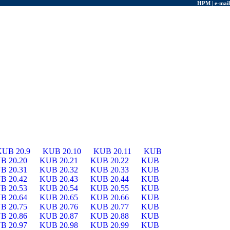
HPM
|
e-mail
KUB 20.9
KUB 20.10
KUB 20.11
KUB
B 20.20
KUB 20.21
KUB 20.22
KUB
B 20.31
KUB 20.32
KUB 20.33
KUB
B 20.42
KUB 20.43
KUB 20.44
KUB
B 20.53
KUB 20.54
KUB 20.55
KUB
B 20.64
KUB 20.65
KUB 20.66
KUB
B 20.75
KUB 20.76
KUB 20.77
KUB
B 20.86
KUB 20.87
KUB 20.88
KUB
B 20.97
KUB 20.98
KUB 20.99
KUB