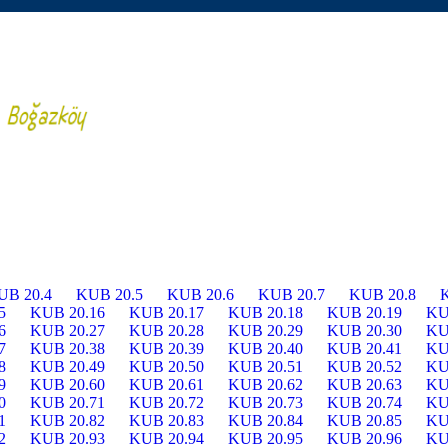
UB 20.4
KUB 20.5
KUB 20.6
KUB 20.7
KUB 20.8
15
KUB 20.16
KUB 20.17
KUB 20.18
KUB 20.19
KU
26
KUB 20.27
KUB 20.28
KUB 20.29
KUB 20.30
KU
37
KUB 20.38
KUB 20.39
KUB 20.40
KUB 20.41
KU
48
KUB 20.49
KUB 20.50
KUB 20.51
KUB 20.52
KU
59
KUB 20.60
KUB 20.61
KUB 20.62
KUB 20.63
KU
70
KUB 20.71
KUB 20.72
KUB 20.73
KUB 20.74
KU
81
KUB 20.82
KUB 20.83
KUB 20.84
KUB 20.85
KU
92
KUB 20.93
KUB 20.94
KUB 20.95
KUB 20.96
KU