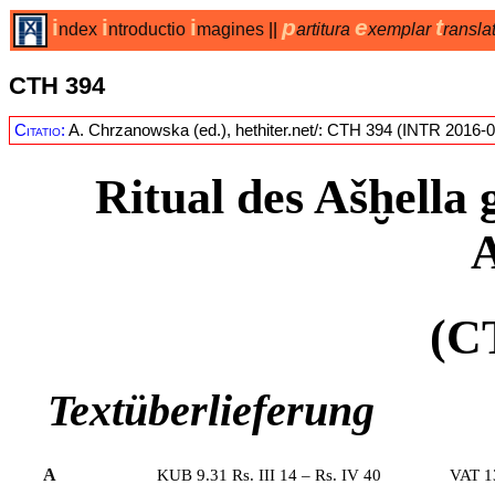
i
i
i
p
e
t
ndex
ntroductio
magines
||
artitura
xemplar
ransla
CTH 394
Citatio:
A. Chrzanowska (ed.), hethiter.net/: CTH 394 (INTR 2016-0
Ritual des Ašḫella 
(
C
Textüberlieferung
A
KUB 9.31
Rs. III 14 – Rs. IV 40
VAT 1