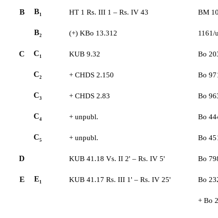
B
B
HT 1
Rs. III 1 – Rs. IV 43
BM 1
1
B
(+)
KBo 13.312
1161/
2
C
C
KUB 9.32
Bo 20
1
C
+
CHDS 2.150
Bo 97
2
C
+
CHDS 2.83
Bo 96
3
C
+
unpubl.
Bo 44
4
C
+
unpubl.
Bo 45
5
D
KUB 41.18
Vs. II 2' – Rs. IV 5'
Bo 79
E
E
KUB 41.17
Rs. III 1' – Rs. IV 25'
Bo 23
1
+
Bo 