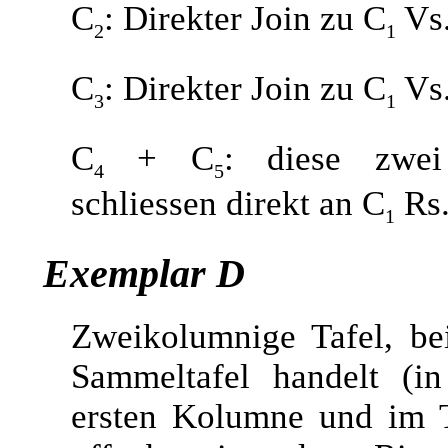
C
: Direkter Join zu C
Vs.
2
1
C
: Direkter Join zu C
Vs.
3
1
C
+ C
: diese zwei
4
5
schliessen direkt an C
Rs.
1
Exemplar D
Zweikolumnige Tafel, be
Sammeltafel handelt (in
ersten Kolumne und im T