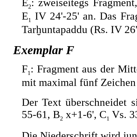
E
: zweiseitegs Fragment,
2
E
IV 24'-25' an. Das Fra
1
Tarḫuntapaddu (Rs. IV 26'
Exemplar F
F
: Fragment aus der Mitt
1
mit maximal fünf Zeichen 
Der Text überschneidet s
55-61, B
x+1-6', C
Vs. 33
2
1
Die Niederschrift wird jun