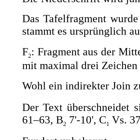
Das Tafelfragment wurde
stammt es ursprünglich a
F
: Fragment aus der Mitt
2
mit maximal drei Zeichen 
Wohl ein indirekter Join z
Der Text überschneidet s
61–63, B
7'-10', C
Vs. 37
2
1