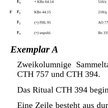
E
+
KBo 64.14
516/z
2
F
F
KBo 44.15
218/q
1
F
(+)
FHL 95
AO 77
2
F
(+)
unpubl.
Bo 33
3
Exemplar A
Zweikolumnige Sammelt
CTH 757 und CTH 394.
Das Ritual CTH 394 beginn
Eine Zeile besteht aus du