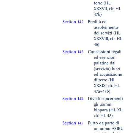
terre (HL
XXXVII, cfr. HL
47b)
Section 142
Eredità ed
assolvimento
dei servizi (HL
XXXVIII, cfr. HL
46)
Section 143
Concessioni regali
ed esenzioni
palatine dal
(servizio) luzzi
ed acquisizione
di terre (HL
XXXIX, cfr. HL
47a+47b)
Section 144
Divieti concernenti
gli uomini
hippara (HL XL,
cfr. HL 48)
Section 145
Furto da parte di
un uomo ASIRU