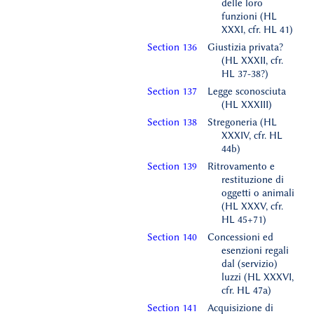
delle loro
funzioni (HL
XXXI, cfr. HL 41)
Section 136
Giustizia privata?
(HL XXXII, cfr.
HL 37-38?)
Section 137
Legge sconosciuta
(HL XXXIII)
Section 138
Stregoneria (HL
XXXIV, cfr. HL
44b)
Section 139
Ritrovamento e
restituzione di
oggetti o animali
(HL XXXV, cfr.
HL 45+71)
Section 140
Concessioni ed
esenzioni regali
dal (servizio)
luzzi (HL XXXVI,
cfr. HL 47a)
Section 141
Acquisizione di