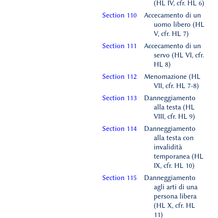
(HL IV, cfr. HL 6)
Section 110
Accecamento di un
uomo libero (HL
V, cfr. HL 7)
Section 111
Accecamento di un
servo (HL VI, cfr.
HL 8)
Section 112
Menomazione (HL
VII, cfr. HL 7-8)
Section 113
Danneggiamento
alla testa (HL
VIII, cfr. HL 9)
Section 114
Danneggiamento
alla testa con
invalidità
temporanea (HL
IX, cfr. HL 10)
Section 115
Danneggiamento
agli arti di una
persona libera
(HL X, cfr. HL
11)