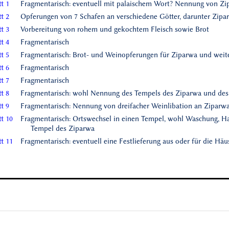
t 1
Fragmentarisch: eventuell mit palaischem Wort? Nennung von Zi
t 2
Opferungen von 7 Schafen an verschiedene Götter, darunter Zipa
t 3
Vorbereitung von rohem und gekochtem Fleisch sowie Brot
t 4
Fragmentarisch
t 5
Fragmentarisch: Brot- und Weinopferungen für Ziparwa und weite
t 6
Fragmentarisch
t 7
Fragmentarisch
t 8
Fragmentarisch: wohl Nennung des Tempels des Ziparwa und des 
t 9
Fragmentarisch: Nennung von dreifacher Weinlibation an Ziparwa
t 10
Fragmentarisch: Ortswechsel in einen Tempel, wohl Waschung, H
Tempel des Ziparwa
t 11
Fragmentarisch: eventuell eine Festlieferung aus oder für die Hä