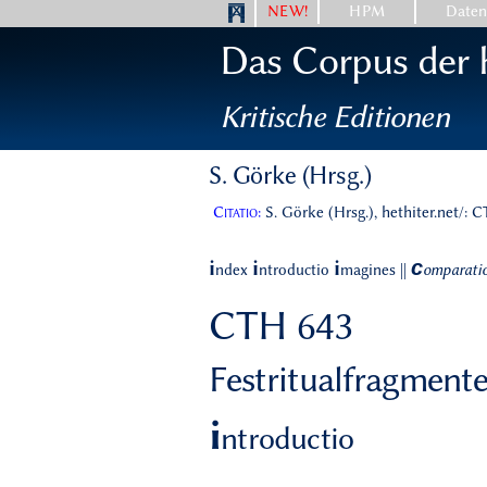
NEW!
HPM
Date
Das Corpus der h
Kritische Editionen
S. Görke (Hrsg.)
Citatio:
S. Görke (Hrsg.), hethiter.net/: 
c
i
i
i
ndex
ntroductio
magines
||
omparati
CTH 643
Festritualfragment
i
ntroductio