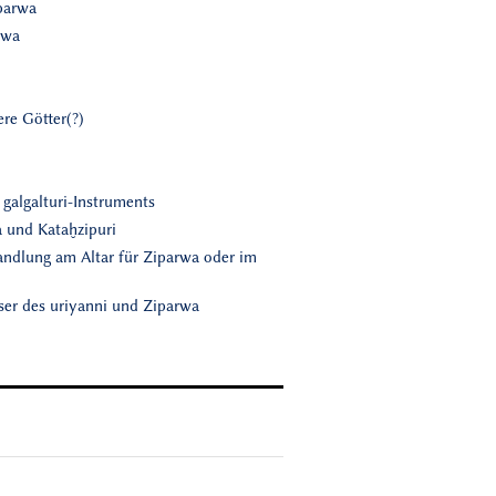
parwa
rwa
re Götter(?)
galgalturi-Instruments
 und Kataḫzipuri
andlung am Altar für Ziparwa oder im
user des uriyanni und Ziparwa