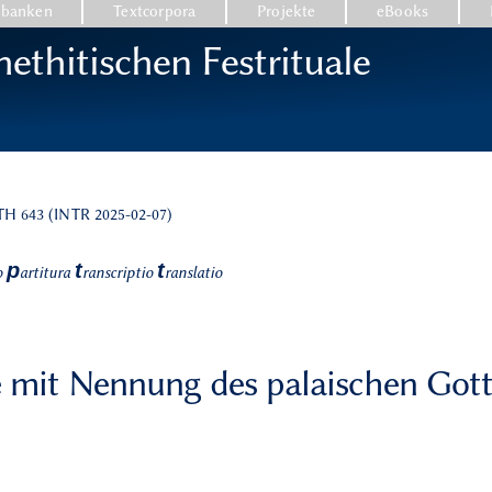
nbanken
Textcorpora
Projekte
eBooks
ethitischen Festrituale
CTH 643 (INTR 2025-02-07)
p
t
t
o
artitura
ranscriptio
ranslatio
e mit Nennung des palaischen Got