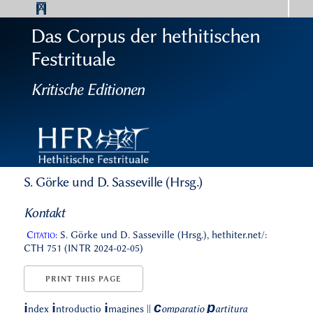
Das Corpus der hethitischen
Festrituale
Kritische Editionen
S. Görke und D. Sasseville (Hrsg.)
Kontakt
Citatio:
S. Görke und D. Sasseville (Hrsg.), hethiter.net/:
CTH 751 (INTR 2024-02-05)
PRINT THIS PAGE
c
p
i
i
i
ndex
ntroductio
magines
||
omparatio
artitura