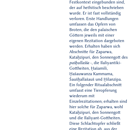
Festkontext eingebunden sind,
der auf hethitisch beschrieben
wurde. Er ist fast vollständig
verloren. Erste Handlungen
umfassen das Opfern von
Broten, die den palaischen
Göttern jeweils mit einer
eigenen Rezitation dargeboten
werden. Erhalten haben sich
Abschnitte für Zaparwa,
Kataḫzipuri, den Sonnengott des
pašḫullašša
-, die Ilaliyantiki-
Gottheiten, Ḫašamili,
Ḫašauwanza Kammama,
Šaušḫallašauš und Ḫilanzipa.
Ein folgender Ritualabschnitt
umfasst eine Tieropferung
wiederum mit
Einzelrezitationen; erhalten sind
hier solche für Zaparwa, wohl
Kataḫzipuri, den Sonnengott
und die Ilaliyant-Gottheiten.
Diese Schlachtopfer schließt
eine Rezitation ab, aus der