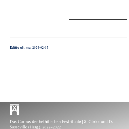
Editio ultima:
2024-02-05
Das Corpus der hethitischen Festrituale
| S. Görke und D.
Sasseville (Hrsg.), 2022–2022