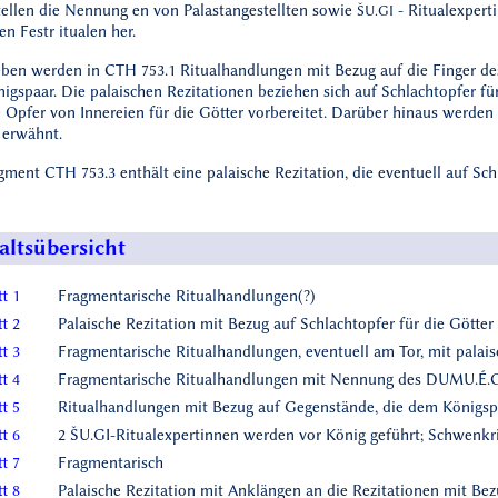
tellen die Nennung en von Palastangestellten sowie
- Ritualexpert
ŠU.GI
en Festr itualen her.
eben werden in CTH 753.1 Ritualhandlungen mit Bezug auf die Finger d
gspaar. Die palaischen Rezitationen beziehen sich auf Schlachtopfer fü
he Opfer von Innereien für die Götter vorbereitet. Darüber hinaus werd
erwähnt.
ment CTH 753.3 enthält eine palaische Rezitation, die eventuell auf Sc
altsübersicht
t 1
Fragmentarische Ritualhandlungen(?)
t 2
Palaische Rezitation mit Bezug auf Schlachtopfer für die Götter
t 3
Fragmentarische Ritualhandlungen, eventuell am Tor, mit palai
t 4
Fragmentarische Ritualhandlungen mit Nennung des DUMU.É.
t 5
Ritualhandlungen mit Bezug auf Gegenstände, die dem Königsp
t 6
2 ŠU.GI-Ritualexpertinnen werden vor König geführt; Schwenkri
t 7
Fragmentarisch
t 8
Palaische Rezitation mit Anklängen an die Rezitationen mit Bez