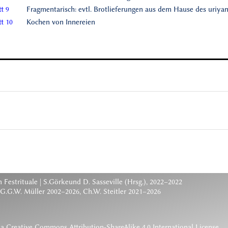
t 9
Fragmentarisch: evtl. Brotlieferungen aus dem Hause des uriya
t 10
Kochen von Innereien
 Festrituale
| S.Görkeund D. Sasseville (Hrsg.), 2022–2022
 G.G.W. Müller 2002–2026, Ch.W. Steitler 2021–2026
 a
Creative Commons Attribution-ShareAlike 4.0 International License
.