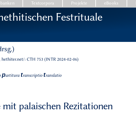
nbanken
Textcorpora
Projekte
eBooks
ethitischen Festrituale
rsg.)
, hethiter.net/: CTH 753 (INTR 2024-02-06)
p
t
t
o
artitura
ranscriptio
ranslatio
 mit palaischen Rezitationen