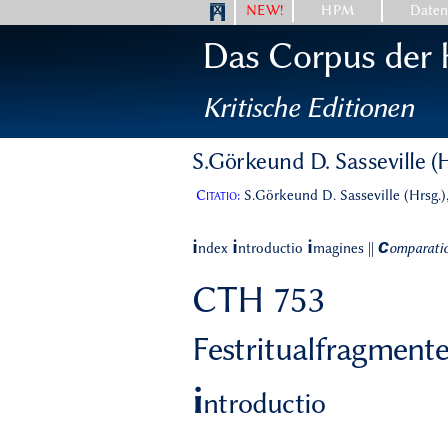
NEW!
HPM
Date
Das Corpus der h
Kritische Editionen
S.Görkeund D. Sasseville (H
Citatio:
S.Görkeund D. Sasseville (Hrsg.)
c
i
i
i
ndex
ntroductio
magines
||
omparati
CTH 753
Festritualfragmente
i
ntroductio