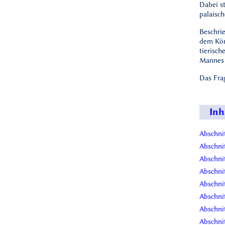
Dabei s
palaisch
Beschri
dem Köni
tierisc
Mannes 
Das Frag
Inh
Abschnit
Abschnit
Abschnit
Abschnit
Abschnit
Abschnit
Abschnit
Abschnit