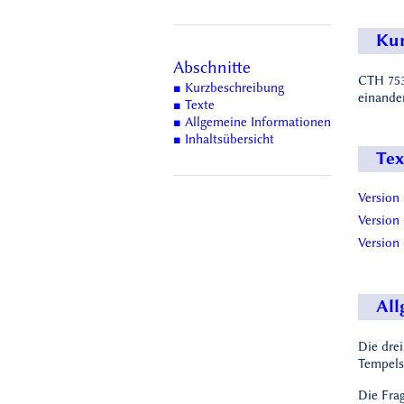
Kur
Abschnitte
CTH 753
■ Kurzbeschreibung
einander
■ Texte
■ Allgemeine Informationen
■ Inhaltsübersicht
Tex
Version
Version
Version
All
Die dre
Tempels
Die Frag