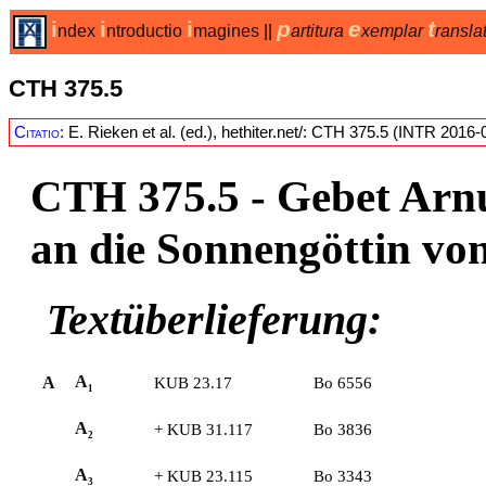
i
i
i
p
e
t
ndex
ntroductio
magines
||
artitura
xemplar
ransla
CTH 375.5
Citatio:
E. Rieken et al. (ed.), hethiter.net/: CTH 375.5 (INTR 2016-
CTH 375.5
- Gebet Arn
an die Sonnengöttin vo
Textüberlieferung:
A
A
KUB 23.17
Bo 6556
1
A
+
KUB 31.117
Bo 3836
2
A
+
KUB 23.115
Bo 3343
3