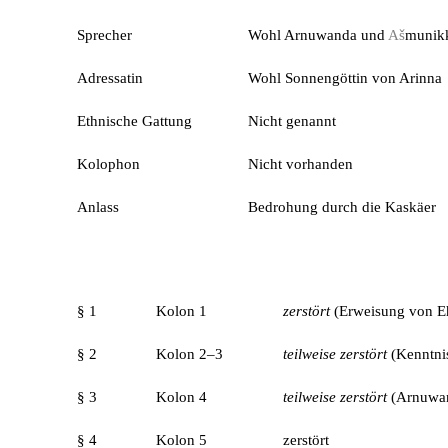
Sprecher
Wohl Arnuwanda und
Aš
munik
Adressatin
Wohl Sonnengöttin von Arinna
Ethnische Gattung
Nicht genannt
Kolophon
Nicht vorhanden
Anlass
Bedrohung durch die Kaskäer
§ 1
Kolon 1
zerstört
(Erweisung von Eh
§ 2
Kolon 2–3
teilweise zerstört
(Kenntnis
§ 3
Kolon 4
teilweise zerstört
(Arnuwan
§ 4
Kolon 5
zerstört