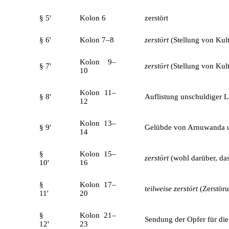
§ 5'
Kolon 6
zerstört
§ 6'
Kolon 7–8
zerstört
(Stellung von Kult
Kolon 9–
§ 7'
zerstört
(Stellung von Kult
10
Kolon 11–
§ 8'
Auflistung unschuldiger 
12
Kolon 13–
§ 9'
Gelübde von Arnuwanda u
14
§
Kolon 15–
zerstört
(wohl darüber, da
10'
16
§
Kolon 17–
teilweise zerstört
(Zerstör
11'
20
§
Kolon 21–
Sendung der Opfer für di
12'
23