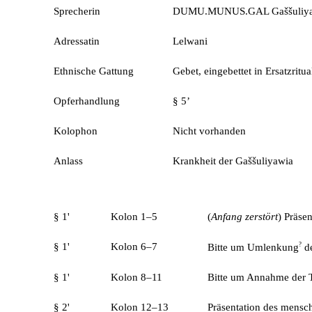
Sprecherin
DUMU.MUNUS.GAL Gaššuliya
Adressatin
Lelwani
Ethnische Gattung
Gebet, eingebettet in Ersatzritua
Opferhandlung
§ 5’
Kolophon
Nicht vorhanden
Anlass
Krankheit der Gaššuliyawia
§ 1'
Kolon 1–5
(
Anfang zerstört
) Präsen
§ 1'
Kolon 6–7
?
Bitte um Umlenkung
de
§ 1'
Kolon 8–11
Bitte um Annahme der Ti
§ 2'
Kolon 12–13
Präsentation des mensc