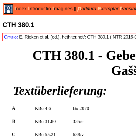
i
i
i
p
e
t
ndex
ntroductio
magines
||
artitura
xemplar
ransla
CTH 380.1
Citatio:
E. Rieken et al. (ed.), hethiter.net/: CTH 380.1 (INTR 2016-
CTH 380.1
- Gebe
Gaš
Textüberlieferung:
A
KBo 4.6
Bo 2070
B
KBo 31.80
335/e
C
KBo 55.21
638/v