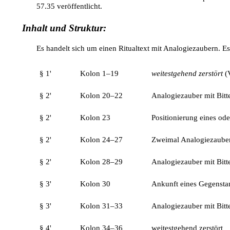
57.35 veröffentlicht.
Inhalt und Struktur:
Es handelt sich um einen Ritualtext mit Analogiezaubern. 
§ 1'
Kolon 1–19
weitestgehend zerstört
(V
§ 2'
Kolon 20–22
Analogiezauber mit Bitte
§ 2'
Kolon 23
Positionierung eines od
§ 2'
Kolon 24–27
Zweimal Analogiezaube
§ 2'
Kolon 28–29
Analogiezauber mit Bit
§ 3'
Kolon 30
Ankunft eines Gegensta
§ 3'
Kolon 31–33
Analogiezauber mit Bitt
§ 4'
Kolon 34–36
weitestgehend zerstört