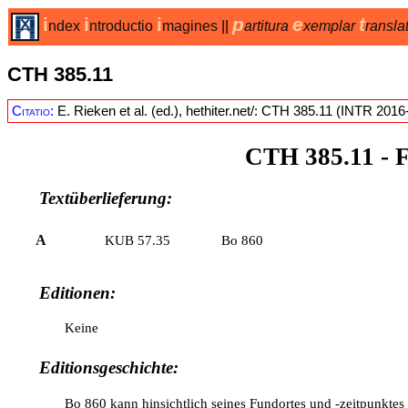
i
i
i
p
e
t
ndex
ntroductio
magines
||
artitura
xemplar
ransla
CTH 385.11
Citatio:
E. Rieken et al. (ed.), hethiter.net/: CTH 385.11 (INTR 2016
CTH 385.11
- 
Textüberlieferung:
A
KUB 57.35
Bo 860
Editionen:
Keine
Editionsgeschichte:
Bo 860 kann hinsichtlich seines Fundortes und -zeitpunkt