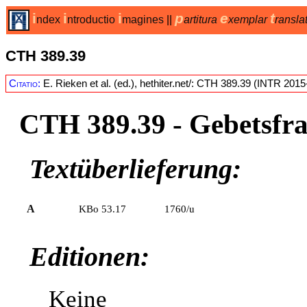
i
i
i
p
e
t
ndex
ntroductio
magines
||
artitura
xemplar
ransla
CTH 389.39
Citatio:
E. Rieken et al. (ed.), hethiter.net/: CTH 389.39 (INTR 2015
CTH 389.39
- Gebetsfr
Textüberlieferung:
A
KBo 53.17
1760/u
Editionen:
Keine