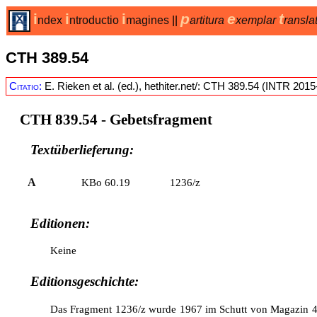
i
i
i
p
e
t
ndex
ntroductio
magines
||
artitura
xemplar
ransla
CTH 389.54
Citatio:
E. Rieken et al. (ed.), hethiter.net/: CTH 389.54 (INTR 2015
CTH 839.54
- Gebetsfragment
Textüberlieferung:
A
KBo 60.19
1236/z
Editionen:
Keine
Editionsgeschichte:
Das Fragment 1236/z wurde 1967 im Schutt von Magazin 4 