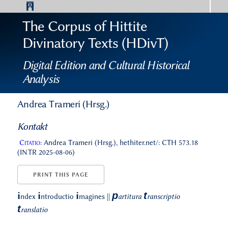
The Corpus of Hittite
Divinatory Texts (HDivT)
Digital Edition and Cultural Historical
Analysis
Andrea Trameri (Hrsg.)
Kontakt
Citatio:
Andrea Trameri (Hrsg.), hethiter.net/: CTH 573.18
(INTR 2025-08-06)
PRINT THIS PAGE
p
t
i
i
i
ndex
ntroductio
magines
||
artitura
ranscriptio
t
ranslatio