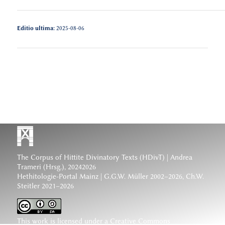
Editio ultima:
2025-08-06
The Corpus of Hittite Divinatory Texts (HDivT) | Andrea
Trameri (Hrsg.), 20242026
Hethitologie-Portal Mainz | G.G.W. Müller 2002–2026, Ch.W.
Steitler 2021–2026
This work is licensed under a
Creative Commons