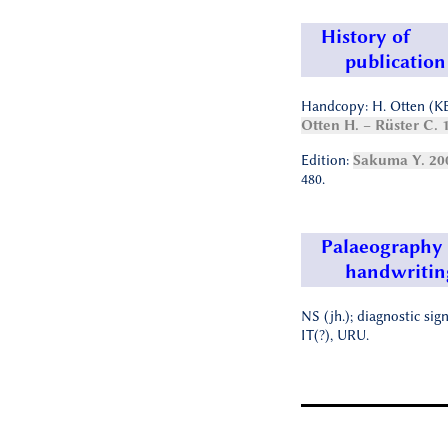
History of
publication
Handcopy: H. Otten (KB
Otten H. – Rüster C. 
Edition:
Sakuma Y. 20
480.
Palaeography
handwritin
NS (jh.); diagnostic sig
IT(?), URU.