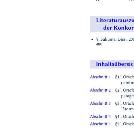
Literaturausz
der Konko
Y. Sakuma, Diss., 200
480
Inhaltsübersic
Abschnitt 1
§1´. Oracl
(conti
Abschnitt 2
§2´. Oracl
paragr
Abschnitt 3
§3´. Oracl
‘Storm
Abschnitt 4
§4´. Oracl
Abschnitt 5
§5´. Oracl