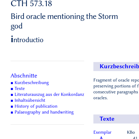
CTH 573.18
Bird oracle mentioning the Storm
god
i
ntroductio
Kurzbeschrei
Abschnitte
Fragment of oracle repo
■ Kurzbeschreibung
preserving portions of f
■ Texte
consecutive paragraphs 
■ Literaturauszug aus der Konkordanz
oracles.
■ Inhaltsübersicht
■ History of publication
■ Palaeography and handwriting
Texte
Exemplar
KBo
A
41.