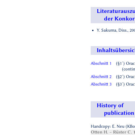
Literaturausz
der Konko
Y. Sakuma, Diss., 2009
Inhaltsübersic
Abschnitt 1
(§1´) Orac
(conti
Abschnitt 2
(§2´) Orac
Abschnitt 3
(§3´) Orac
History of
publication
Handcopy: E. Neu (KBo 41
Otten H. – Rüster C. 