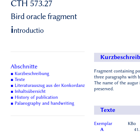
CTH 573.27
Bird oracle fragment
i
ntroductio
Kurzbeschrei
Abschnitte
Fragment containing po
■ Kurzbeschreibung
three paragraphs with b
■ Texte
The name of the augur 
■ Literaturauszug aus der Konkordanz
preserved.
■ Inhaltsübersicht
■ History of publication
■ Palaeography and handwriting
Texte
Exemplar
KBo
A
41.