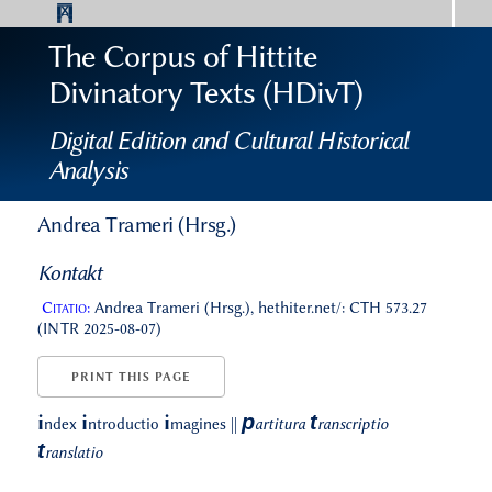
The Corpus of Hittite
Divinatory Texts (HDivT)
Digital Edition and Cultural Historical
Analysis
Andrea Trameri (Hrsg.)
Kontakt
Citatio:
Andrea Trameri (Hrsg.), hethiter.net/: CTH 573.27
(INTR 2025-08-07)
PRINT THIS PAGE
p
t
i
i
i
ndex
ntroductio
magines
||
artitura
ranscriptio
t
ranslatio