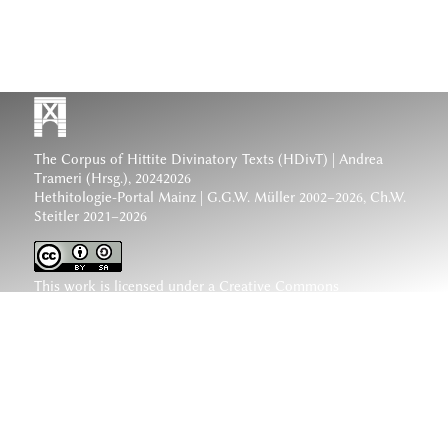
The Corpus of Hittite Divinatory Texts (HDivT) | Andrea
Trameri (Hrsg.), 20242026
Hethitologie-Portal Mainz | G.G.W. Müller 2002–2026, Ch.W.
Steitler 2021–2026
This work is licensed under a
Creative Commons
Attribution-ShareAlike 4.0 International License
.
www.hethiter.net