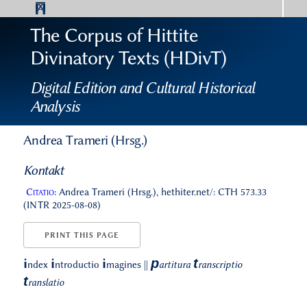
The Corpus of Hittite
Divinatory Texts (HDivT)
Digital Edition and Cultural Historical
Analysis
Andrea Trameri (Hrsg.)
Kontakt
Citatio:
Andrea Trameri (Hrsg.), hethiter.net/: CTH 573.33
(INTR 2025-08-08)
PRINT THIS PAGE
p
t
i
i
i
ndex
ntroductio
magines
||
artitura
ranscriptio
t
ranslatio