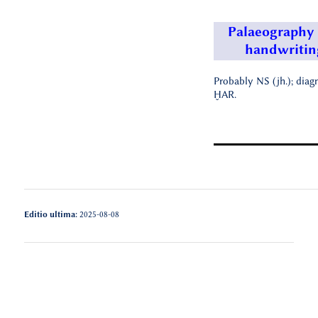
Palaeography
handwritin
Probably NS (jh.); diagn
ḪAR.
Editio ultima:
2025-08-08