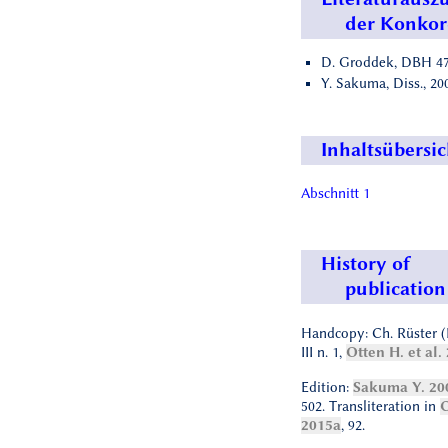
der Konko
D. Groddek, DBH 47,
Y. Sakuma, Diss., 2009
Inhaltsübersic
Abschnitt 1
History of
publication
Handcopy: Ch. Rüster (
III n. 1,
Otten H. et al.
Edition:
Sakuma Y. 20
502. Transliteration in
G
2015a
, 92.