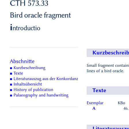
CTH 573.33
Bird oracle fragment
i
ntroductio
Kurzbeschrei
Abschnitte
Small fragment contain
■ Kurzbeschreibung
lines of a bird oracle.
■ Texte
■ Literaturauszug aus der Konkordanz
■ Inhaltsübersicht
■ History of publication
Texte
■ Palaeography and handwriting
Exemplar
KBo
A
46.
Literaturausz