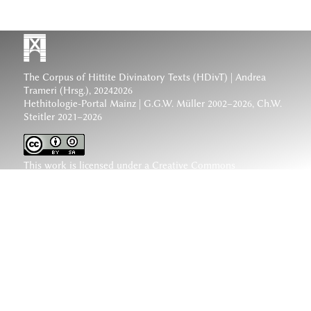
The Corpus of Hittite Divinatory Texts (HDivT) | Andrea
Trameri (Hrsg.), 20242026
Hethitologie-Portal Mainz | G.G.W. Müller 2002–2026, Ch.W.
Steitler 2021–2026
This work is licensed under a
Creative Commons
Attribution-ShareAlike 4.0 International License
.
www.hethiter.net