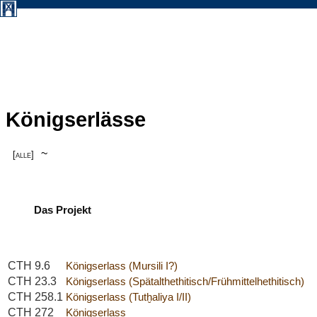
Königserlässe
~
[alle]
Das Projekt
CTH 9.6
Königserlass (Mursili I?)
CTH 23.3
Königserlass (Spätalthethitisch/Frühmittelhethitisch)
CTH 258.1
Königserlass (Tutḫaliya I/II)
CTH 272
Königserlass