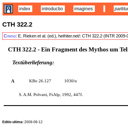
index
introductio
imagines
partitu
CTH 322.2
Citatio:
E. Rieken et al. (ed.), hethiter.net/: CTH 322.2 (INTR 2009-
CTH 322.2 -
Ein Fragment des Mythos um Teli
Textüberlieferung:
A
KBo 26.127
1030/u
S. A.M. Polvani, FsAlp, 1992, 447f.
Editio ultima:
2009-08-12