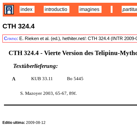
index
introductio
imagines
partitu
CTH 324.4
Citatio:
E. Rieken et al. (ed.), hethiter.net/: CTH 324.4 (INTR 2009-
CTH 324.4 -
Vierte Version des Telipinu-Myth
Textüberlieferung:
A
KUB 33.11
Bo 5445
S. Mazoyer 2003, 65-67, 89f.
Editio ultima:
2009-08-12