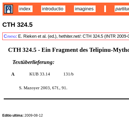
index
introductio
imagines
partitu
CTH 324.5
Citatio:
E. Rieken et al. (ed.), hethiter.net/: CTH 324.5 (INTR 2009-
CTH 324.5 -
Ein Fragment des Telipinu-Myth
Textüberlieferung:
A
KUB 33.14
131/b
S. Mazoyer 2003, 67f., 91.
Editio ultima:
2009-08-12