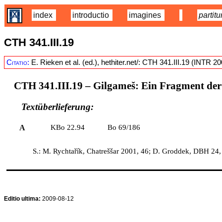
index
introductio
imagines
partitu
CTH 341.III.19
Citatio:
E. Rieken et al. (ed.), hethiter.net/: CTH 341.III.19 (INTR 2
CTH 341.III.19
– Gilgameš: Ein Fragment der 
Textüberlieferung:
A
KBo 22.94
Bo 69/186
S.: M. Rychtařík, Chatreššar 2001, 46; D. Groddek, DBH 24,
Editio ultima:
2009-08-12