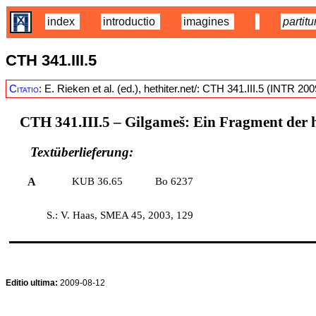
index
introductio
imagines
partitu
CTH 341.III.5
Citatio:
E. Rieken et al. (ed.), hethiter.net/: CTH 341.III.5 (INTR 20
CTH 341.III.5 –
Gilgameš: Ein Fragment der h
Textüberlieferung:
A
KUB 36.65
Bo 6237
S.: V. Haas, SMEA 45, 2003, 129
Editio ultima:
2009-08-12