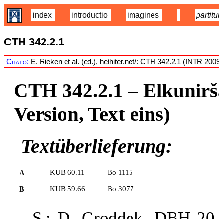
index
introductio
imagines
partitu
CTH 342.2.1
Citatio:
E. Rieken et al. (ed.), hethiter.net/: CTH 342.2.1 (INTR 200
CTH 342.2.1
– Elkunirš
Version, Text eins)
Textüberlieferung:
A
KUB 60.11
Bo 1115
B
KUB 59.66
Bo 3077
S.: D. Groddek, DBH 20,