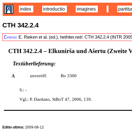
index
introductio
imagines
partitu
CTH 342.2.4
Citatio:
E. Rieken et al. (ed.), hethiter.net/: CTH 342.2.4 (INTR 200
CTH 342.2.4
– Elkunirša und Ašertu (Zweite V
Textüberlieferung:
A
unveröff.
Bo 3300
S.: -
Vgl.: P. Dardano, StBoT 47, 2006, 139.
Editio ultima:
2009-08-12