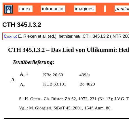
index
introductio
imagines
partitu
CTH 345.I.3.2
Citatio:
E. Rieken et al. (ed.), hethiter.net/: CTH 345.I.3.2 (INTR 20
CTH 345.I.3.2
– Das Lied von Ullikummi: Hethi
Textüberlieferung:
A
+
KBo 26.69
439/u
1
A
KUB 33.101
Bo 4020
A
2
S.: H. Otten - Ch. Rüster, ZA 62, 1972, 231 (Nr. 13); J.V.G
Vgl.: M. Giorgieri, StBoT 45, 2001, 154f. Anm. 80.