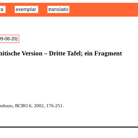
ra
exemplar
translatio
09-08-20)
tische Version – Dritte Tafel; ein Fragment
. Trabazo, BCBO 6, 2002, 176-251.