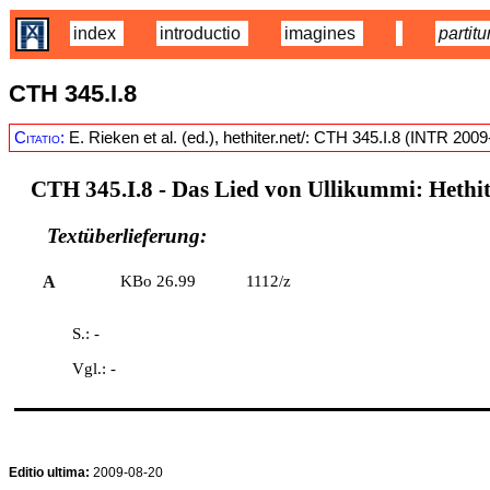
index
introductio
imagines
partitu
CTH 345.I.8
Citatio:
E. Rieken et al. (ed.), hethiter.net/: CTH 345.I.8 (INTR 200
CTH 345.I.8
- Das Lied von Ullikummi: Hethit
Textüberlieferung:
A
KBo 26.99
1112/z
S.: -
Vgl.: -
Editio ultima:
2009-08-20