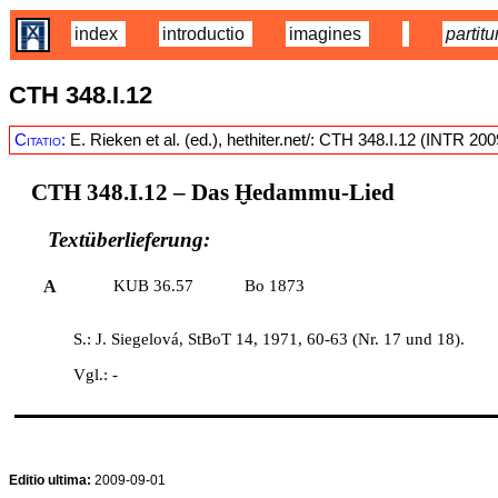
index
introductio
imagines
partitu
CTH 348.I.12
Citatio:
E. Rieken et al. (ed.), hethiter.net/: CTH 348.I.12 (INTR 20
CTH 348.I.12
– Das Ḫedammu-Lied
Textüberlieferung:
A
KUB 36.57
Bo 1873
S.: J. Siegelová, StBoT 14, 1971, 60-63 (Nr. 17 und 18).
Vgl.: -
Editio ultima:
2009-09-01