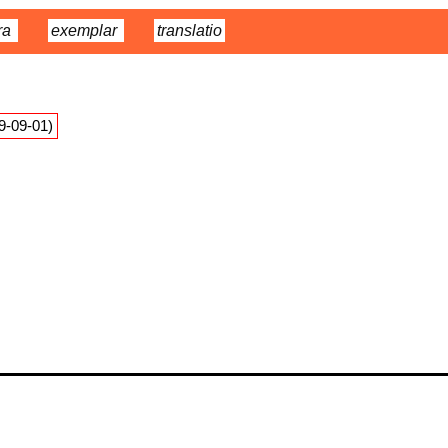
ra
exemplar
translatio
09-09-01)