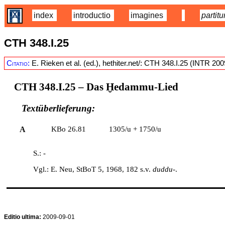
index
introductio
imagines
partitu
CTH 348.I.25
Citatio:
E. Rieken et al. (ed.), hethiter.net/: CTH 348.I.25 (INTR 20
CTH 348.I.25
– Das Ḫedammu-Lied
Textüberlieferung:
A
KBo 26.81
1305/u + 1750/u
S.: -
Vgl.: E. Neu, StBoT 5, 1968, 182 s.v.
duddu
-.
Editio ultima:
2009-09-01