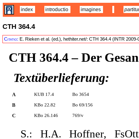
index
introductio
imagines
partitu
CTH 364.4
Citatio:
E. Rieken et al. (ed.), hethiter.net/: CTH 364.4 (INTR 2009-
CTH 364.4
– Der Gesan
Textüberlieferung:
A
KUB 17.4
Bo 3654
B
KBo 22.82
Bo 69/156
C
KBo 26.146
769/v
S.: H.A. Hoffner, FsOtt