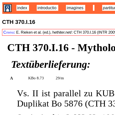
index
introductio
imagines
partitu
CTH 370.I.16
Citatio:
E. Rieken et al. (ed.), hethiter.net/: CTH 370.I.16 (INTR 20
CTH 370.I.16
- Mythol
Textüberlieferung:
A
KBo 8.73
29/m
Vs. II ist parallel zu KU
Duplikat Bo 5876 (CTH 33