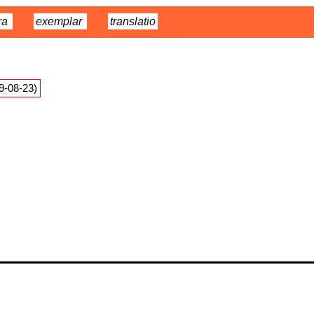
ra
exemplar
translatio
09-08-23)