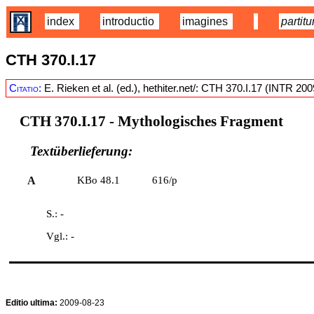
index
introductio
imagines
partitu
CTH 370.I.17
Citatio:
E. Rieken et al. (ed.), hethiter.net/: CTH 370.I.17 (INTR 20
CTH 370.I.17
- Mythologisches Fragment
Textüberlieferung:
A
KBo 48.1
616/p
S.: -
Vgl.: -
Editio ultima:
2009-08-23