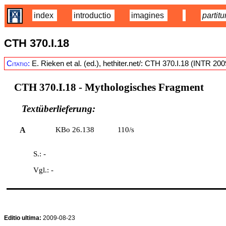
index
introductio
imagines
partitu
CTH 370.I.18
Citatio:
E. Rieken et al. (ed.), hethiter.net/: CTH 370.I.18 (INTR 20
CTH 370.I.18
- Mythologisches Fragment
Textüberlieferung:
A
KBo 26.138
110/s
S.: -
Vgl.: -
Editio ultima:
2009-08-23