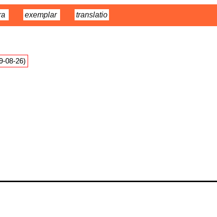
ra
exemplar
translatio
09-08-26)