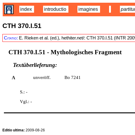
index
introductio
imagines
partitu
CTH 370.I.51
Citatio:
E. Rieken et al. (ed.), hethiter.net/: CTH 370.I.51 (INTR 20
CTH 370.I.51
- Mythologisches Fragment
Textüberlieferung:
A
unveröff.
Bo 7241
S.: -
Vgl.: -
Editio ultima:
2009-08-26