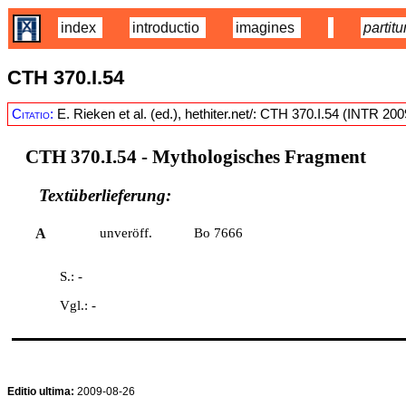
index
introductio
imagines
partitu
CTH 370.I.54
Citatio:
E. Rieken et al. (ed.), hethiter.net/: CTH 370.I.54 (INTR 20
CTH 370.I.54
- Mythologisches Fragment
Textüberlieferung:
A
unveröff.
Bo 7666
S.: -
Vgl.: -
Editio ultima:
2009-08-26