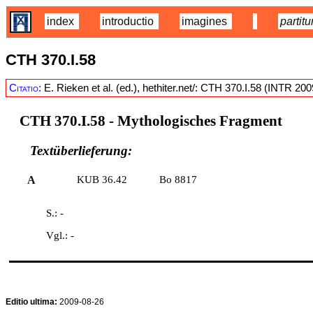
index
introductio
imagines
partitu
CTH 370.I.58
Citatio:
E. Rieken et al. (ed.), hethiter.net/: CTH 370.I.58 (INTR 20
CTH 370.I.58
- Mythologisches Fragment
Textüberlieferung:
A
KUB 36.42
Bo 8817
S.: -
Vgl.: -
Editio ultima:
2009-08-26