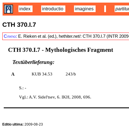
index
introductio
imagines
partitu
CTH 370.I.7
Citatio:
E. Rieken et al. (ed.), hethiter.net/: CTH 370.I.7 (INTR 200
CTH 370.I.7
- Mythologisches Fragment
Textüberlieferung:
A
KUB 34.53
243/b
S.: -
Vgl.: A.V. Sidel'tsev, 6. IKH, 2008, 696.
Editio ultima:
2009-08-23