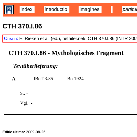
index
introductio
imagines
partitu
CTH 370.I.86
Citatio:
E. Rieken et al. (ed.), hethiter.net/: CTH 370.I.86 (INTR 20
CTH 370.I.86
- Mythologisches Fragment
Textüberlieferung:
A
IBoT 3.85
Bo 1924
S.: -
Vgl.: -
Editio ultima:
2009-08-26