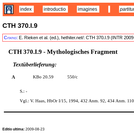
index
introductio
imagines
partitu
CTH 370.I.9
Citatio:
E. Rieken et al. (ed.), hethiter.net/: CTH 370.I.9 (INTR 200
CTH 370.I.9
- Mythologisches Fragment
Textüberlieferung:
A
KBo 20.59
550/c
S.: -
Vgl.: V. Haas, HbOr I/15, 1994, 432 Anm. 92, 434 Anm. 110;
Editio ultima:
2009-08-23