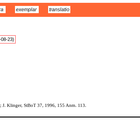
ra
exemplar
translatio
9-08-23)
 J. Klinger, StBoT 37, 1996, 155 Anm. 113.