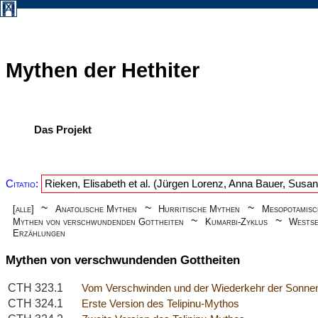
Mythen der Hethiter
Das Projekt
Citatio:
Rieken, Elisabeth et al. (Jürgen Lorenz, Anna Bauer, Susa
~
~
~
[alle]
Anatolische Mythen
Hurritische Mythen
Mesopotamis
~
~
Mythen von verschwundenden Gottheiten
Kumarbi-Zyklus
Westse
Erzählungen
Mythen von verschwundenden Gottheiten
CTH 323.1
Vom Verschwinden und der Wiederkehr der Sonnen
CTH 324.1
Erste Version des Telipinu-Mythos