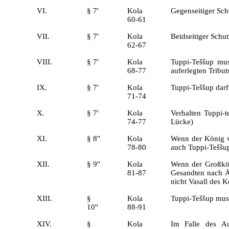
VI.
§ 7'
Kola
Gegenseitiger Sch
60-61
VII.
§ 7'
Kola
Beidseitiger Schu
62-67
VIII.
§ 7'
Kola
Tuppi-Teššup mu
68-77
auferlegten Tributs
IX.
§ 7'
Kola
Tuppi-Teššup darf
71-74
X.
§ 7'
Kola
Verhalten Tuppi-t
74-77
Lücke)
XI.
§ 8''
Kola
Wenn der König v
78-80
auch Tuppi-Teššup
XII.
§ 9''
Kola
Wenn der Großkön
81-87
Gesandten nach Ä
nicht Vasall des 
XIII.
§
Kola
Tuppi-Teššup muss
10''
88-91
XIV.
§
Kola
Im Falle des Au