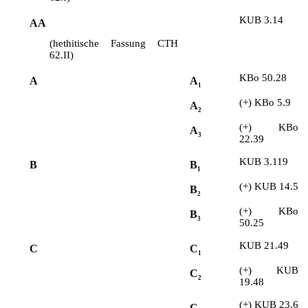
KUB 3.14
AA
(hethitische Fassung CTH
62.II)
KBo 50.28
A
A
1
(+) KBo 5.9
A
2
(+)
KBo
A
3
22.39
KUB 3.119
B
B
1
(+)
KUB 14.5
B
2
(+) KBo
B
3
50.25
KUB 21.49
C
C
1
(+)
KUB
C
2
19.48
(+)
KUB 23.6
C