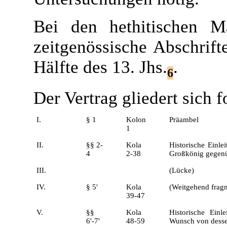
Bei den hethitischen M
zeitgenössische Abschrift
Hälfte des 13. Jhs.
.
6
Der Vertrag gliedert sich
I.
§ 1
Kolon
Präambel
1
II.
§§ 2-
Kola
Historische Einle
4
2-38
Großkönig gegenüb
III.
(Lücke)
IV.
§ 5'
Kola
(Weitgehend fragm
39-47
V.
§§
Kola
Historische Einl
6'-7'
48-59
Wunsch von dessen