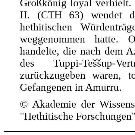
Großkönig loyal verhielt.
II. (CTH 63) wendet d
hethitischen Würdenträ
weggenommen hatte. 
handelte, die nach dem Az
des Tuppi-Teššup-V
zurückzugeben waren, to
Gefangenen in Amurru.
© Akademie der Wissensc
"Hethitische Forschungen