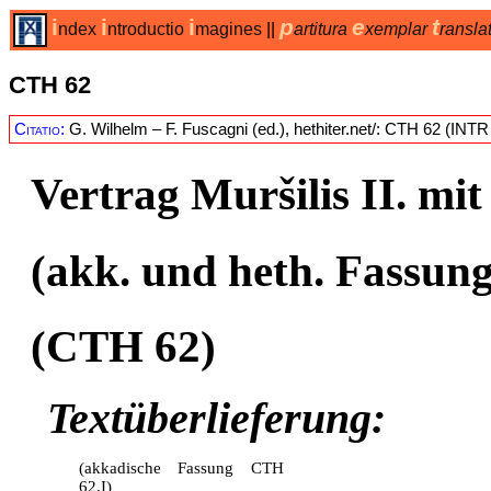
i
i
i
p
e
t
ndex
ntroductio
magines
||
artitura
xemplar
ransla
CTH 62
Citatio:
G. Wilhelm – F. Fuscagni (ed.), hethiter.net/: CTH 62 (INT
Vertrag Muršilis II. m
(akk. und heth. Fassung
(
CTH 62
)
Textüberlieferung:
(akkadische Fassung CTH
62.I)