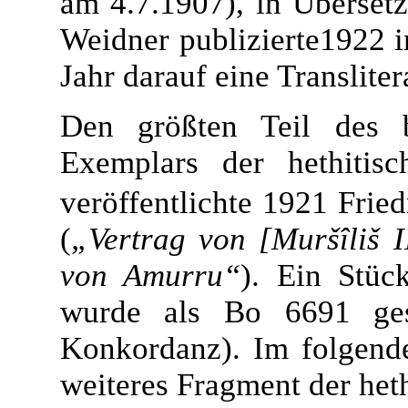
am 4.7.1907), in Übersetz
Weidner publizierte1922 
Jahr darauf eine Translite
Den größten Teil des 
Exemplars der hethitis
veröffentlichte 1921 Frie
(
„Vertrag von [Muršîliš I
von Amurru“
). Ein Stüc
wurde als
Bo 6691
ges
Konkordanz). Im folgende
weiteres Fragment der het