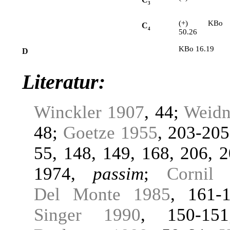
3
(+)
KBo
C
4
50.26
KBo 16.19
D
Literatur:
Winckler 1907
, 44;
Weidn
48;
Goetze 1955
, 203-20
55, 148, 149, 168, 206, 
1974,
passim
;
Cornil
Del Monte 1985
, 161-
Singer 1990
, 150-1