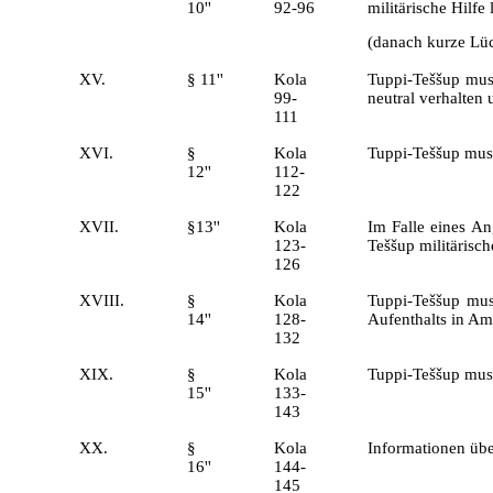
10''
92-96
militärische Hilfe 
(danach kurze Lü
XV.
§ 11''
Kola
Tuppi-Teššup mus
99-
neutral verhalten 
111
XVI.
§
Kola
Tuppi-Teššup muss
12''
112-
122
XVII.
§13''
Kola
Im Falle eines An
123-
Teššup militärische
126
XVIII.
§
Kola
Tuppi-Teššup mus
14''
128-
Aufenthalts in Am
132
XIX.
§
Kola
Tuppi-Teššup muss
15''
133-
143
XX.
§
Kola
Informationen übe
16''
144-
145