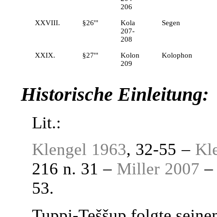
206
XXVIII.
§26'''
Kola
Segen
207-
208
XXIX.
§27'''
Kolon
Kolophon
209
Historische Einleitung:
Lit.:
Klengel 1963
, 32-55 –
Kl
216 n. 31 –
Miller 2007
– 
53.
Tuppi-Teššup folgte sein