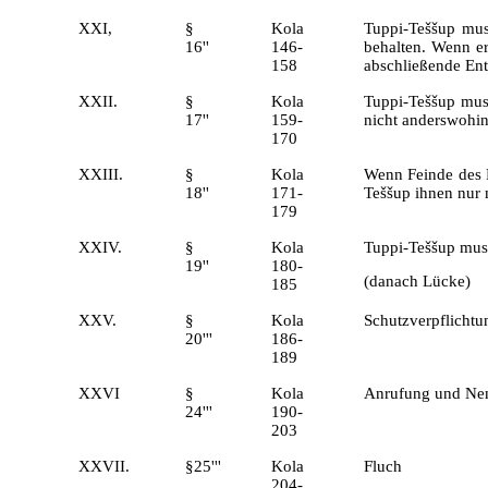
XXI,
§
Kola
Tuppi-Teššup mus
16''
146-
behalten. Wenn er
158
abschließende Ent
XXII.
§
Kola
Tuppi-Teššup muss
17''
159-
nicht anderswohin
170
XXIII.
§
Kola
Wenn Feinde des 
18''
171-
Teššup ihnen nur
179
XXIV.
§
Kola
Tuppi-Teššup muss
19''
180-
(danach Lücke)
185
XXV.
§
Kola
Schutzverpflicht
20'''
186-
189
XXVI
§
Kola
Anrufung und Nen
24'''
190-
203
XXVII.
§25'''
Kola
Fluch
204-