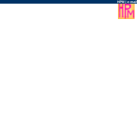
HPM
|
e-mail