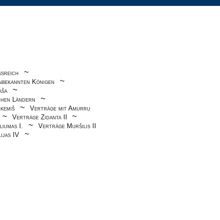
~
ßreich
~
nbekannten Königen
~
aša
~
chen Ländern
~
kemiš
Verträge mit Amurru
~
~
Verträge Zidanta II
~
iumas I.
Verträge Muršilis II
~
ijas IV