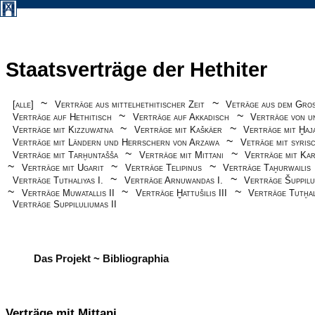
Staatsverträge der Hethiter
~
~
[alle]
Verträge aus mittelhethitischer Zeit
Veträge aus dem Gro
~
~
Verträge auf Hethitisch
Verträge auf Akkadisch
Verträge von u
~
~
Verträge mit Kizzuwatna
Verträge mit Kaškäer
Verträge mit Ḫaj
~
Verträge mit Ländern und Herrschern von Arzawa
Veträge mit syris
~
~
Verträge mit Tarḫuntašša
Verträge mit Mittani
Verträge mit Kar
~
~
~
Verträge mit Ugarit
Verträge Telipinus
Verträge Taḫurwailis
~
~
Verträge Tuthaliyas I.
Verträge Arnuwandas I.
Verträge Šuppilul
~
~
~
Verträge Muwatallis II
Verträge Ḫattušilis III
Verträge Tutḫal
Verträge Suppiluliumas II
Das Projekt
~
Bibliographia
Verträge mit Mittani