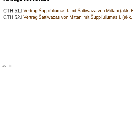
CTH 51.I
Vertrag Šuppiluliumas I. mit Šattiwaza von Mittani (akk.
CTH 52.I
Vertrag Šattiwazas von Mittani mit Šuppiluliumas I. (akk
admin