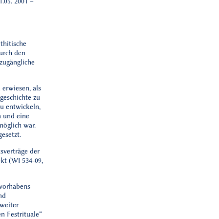
1.05. 2001 –
thitische
durch den
 zugängliche
 erwiesen, als
geschichte zu
u entwickeln,
n und eine
möglich war.
esetzt.
tsverträge der
kt (WI 534-09,
vorhabens
nd
 weiter
n Festrituale“