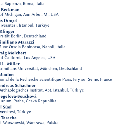
La Sapienza, Roma, Italia
y Beckman
 of Michigan, Ann Arbor, MI, USA
ıs Dinçol
iversitesi, İstanbul, Türkiye
 Klinger
rsität Berlin, Deutschland
similiano Marazzi
Suor Orsola Benincasa, Napoli, Italia
raig Melchert
of California Los Angeles, USA
d L. Miller
imilians-Universität, München, Deutschland
 Mouton
onal de la Recherche Scientifique Paris, Ivry sur Seine, France
 Andreas Schachner
rchäologisches Institut, Abt. İstanbul, Türkiye
Siegelová-Součková
zeum, Praha, Česká Republika
l Süel
ersitesi, Türkiye
r Taracha
t Warszawski, Warszawa, Polska