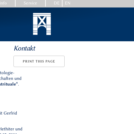
Info
Service
DE
EN
Kontakt
PRINT THIS PAGE
tologie-
schaften und
trituale“
.
t Gerfrid
 Hethiter und