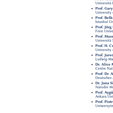
Università 
Prof. Gar
University
Prof. Belk
İstanbul Ün
Prof. Jörg
Freie Unive
Prof. Mas
Università 
Prof. H. C
University 
Prof. Jare
Ludwig-Max
Dr. Alice
Centre Nati
Prof. Dr.
Deutsches A
Dr. Jana 
Národní Mu
Prof. Aygü
Ankara Üniv
Prof. Piot
Uniwersyte