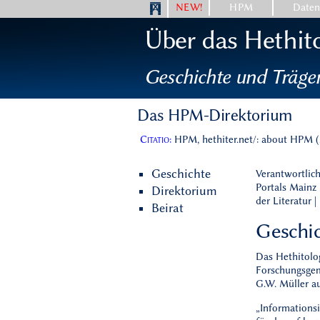
NEW!
HPM
Date
Über das Hethit
Geschichte und Träge
Das HPM-Direktorium
Citatio:
HPM, hethiter.net/: about HPM (
Geschichte
Verantwortlich
Portals Mainz
Direktorium
der Literatur 
Beirat
Geschi
Das Hethitolo
Forschungsgem
G.W. Müller a
„Informationsi