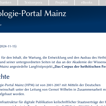
nbanken
Textcorpora
Projekte
eBooks
ologie-Portal Mainz
r
2024-11-15)
 für den Inhalt, die Wartung, die Entwicklung und den Ausbau des Hethi
 und seiner untergeordneten Seiten ist das an der Akademie der Wissen
| Mainz angesiedelte Langfristprojekt,
„Das Corpus der hethitischen Fes
chte
gie-Portal Mainz (HPM) ist von 2001-2007 mit Mitteln der Deutschen
einschaft unter der Leitung von Gernot Wilhelm in Zusammenarbeit mi
ufgebaut worden.
nfrastruktur für digitale Publikation keilschriftlicher Staatsverträge der