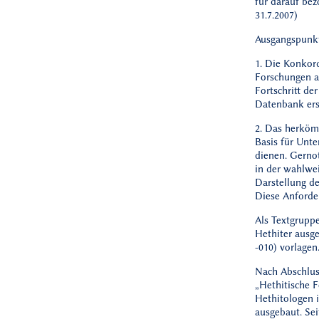
für darauf bez
31.7.2007)
Ausgangspunkt
1. Die Konkor
Forschungen ar
Fortschritt de
Datenbank ersc
2. Das herkömm
Basis für Unt
dienen. Gerno
in der wahlwei
Darstellung d
Diese Anforde
Als Textgruppe
Hethiter ausg
-010) vorlagen
Nach Abschlu
„Hethitische 
Hethitologen i
ausgebaut. Sei