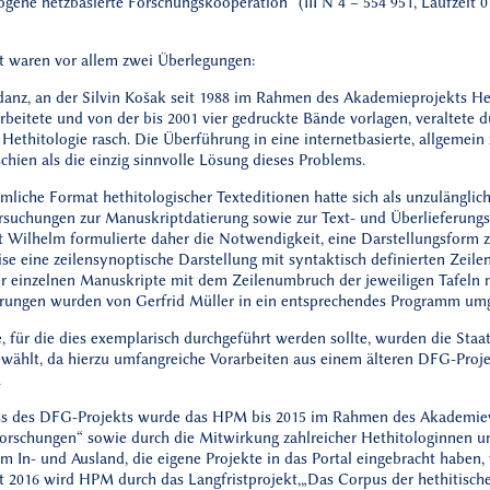
ogene netzbasierte Forschungs­kooperation“ (III N 4 – 554 951, Laufzeit 0
 waren vor allem zwei Überlegungen:
danz, an der Silvin Košak seit 1988 im Rahmen des Akademieprojekts He
beitete und von der bis 2001 vier gedruckte Bände vorlagen, veraltete 
r Hethitologie rasch. Die Überführung in eine internetbasierte, allgemein
hien als die einzig sinnvolle Lösung dieses Problems.
liche Format hethitologischer Texteditionen hatte sich als unzulänglich
ersuchungen zur Manuskriptdatierung sowie zur Text- und Überlieferungs
t Wilhelm formulierte daher die Notwendigkeit, eine Darstellungsform z
se eine zeilensynoptische Darstellung mit syntaktisch definierten Zeile
er einzelnen Manuskripte mit dem Zeilenumbruch der jeweiligen Tafeln 
rungen wurden von Gerfrid Müller in ein entsprechendes Programm umg
, für die dies exemplarisch durchgeführt werden sollte, wurden die Staa
ewählt, da hierzu umfangreiche Vorarbeiten aus einem älteren DFG-Proje
.
ss des DFG-Projekts wurde das HPM bis 2015 im Rahmen des Akademie
Forschungen“ sowie durch die Mitwirkung zahlreicher Hethitologinnen u
m In- und Ausland, die eigene Projekte in das Portal eingebracht haben,
t 2016 wird HPM durch das Langfristprojekt,„Das Corpus der hethitische