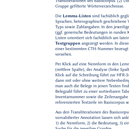
Transliterationen des Basiscorpus. (2) Ü
Gruppe gefilterte Wörterverzeichnisse.
Die
Lemma-Listen
sind fachüblich gegl
Sprachen, heterographisch geschrieben
Typs sowie Zahlangaben. In den jeweili
(ggf. generische Bedeutungen in runden 
Listen orientiert sich fachüblich am lat
Textgruppen
angezeigt werden. In dies
einer bestimmten CTH-Nummer bezeugt sin
versehen.
Per Klick auf eine Nennform in den Lem
(mittlere Spalte), der Analyse (linke Spa
Klick auf die Schreibung führt zur HFR-S
dann mit oder ohne weitere Nebenbeding
man auch die Belege in jenen Texten find
Belegzahl führt zu einer sortierbaren Tab
Inventarnummer sowie die Zeilenangabe au
referenzierten Textzeile im Basiscorpus we
Aus den Transliterationen des Basiscorpu
vorvalidierter Annotation lassen sich ank
1) die Nennform, 2) die Bedeutung, 3) e
Suche für die jeweilige Graphie.