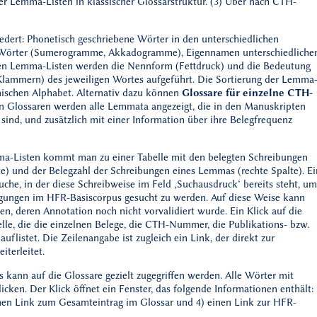
ber Lemma-Listen in klassischer Glossarstruktur. (3) Über nach CTH-
iedert: Phonetisch geschriebene Wörter in den unterschiedlichen
e Wörter (Sumerogramme, Akkadogramme), Eigennamen unterschiedliche
gen Lemma-Listen werden die Nennform (Fettdruck) und die Bedeutung
Klammern) des jeweiligen Wortes aufgeführt. Die Sortierung der Lemma
einischen Alphabet. Alternativ dazu können
Glossare für einzelne CTH-
en Glossaren werden alle Lemmata angezeigt, die in den Manuskripten
d, und zusätzlich mit einer Information über ihre Belegfrequenz
ma-Listen kommt man zu einer Tabelle mit den belegten Schreibungen
lte) und der Belegzahl der Schreibungen eines Lemmas (rechte Spalte). Ei
uche, in der diese Schreibweise im Feld ‚Suchausdruck‘ bereits steht, um
ungen im HFR-Basiscorpus gesucht zu werden. Auf diese Weise kann
en, deren Annotation noch nicht vorvalidiert wurde. Ein Klick auf die
elle, die die einzelnen Belege, die CTH-Nummer, die Publikations- bzw.
flistet. Die Zeilenangabe ist zugleich ein Link, der direkt zur
iterleitet.
s kann auf die Glossare gezielt zugegriffen werden. Alle Wörter mit
licken. Der Klick öffnet ein Fenster, das folgende Informationen enthält:
inen Link zum Gesamteintrag im Glossar und 4) einen Link zur HFR-