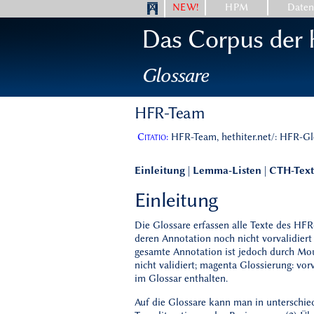
NEW!
HPM
Date
Das Corpus der h
Glossare
HFR-Team
Citatio:
HFR-Team, hethiter.net/: HFR-Gl
Einleitung
|
Lemma-Listen
|
CTH-Tex
Einleitung
Die Glossare erfassen alle Texte des HFR
deren Annotation noch nicht vorvalidiert
gesamte Annotation ist jedoch durch Mous
nicht validiert; magenta Glossierung: vor
im Glossar enthalten.
Auf die Glossare kann man in unterschied