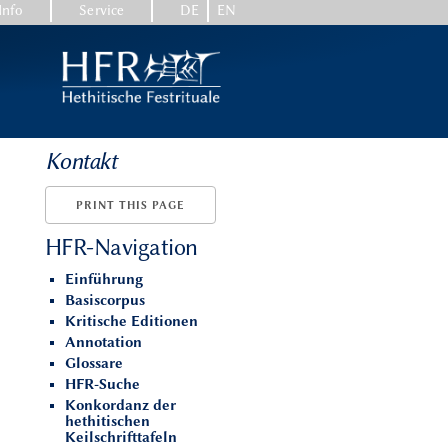
Info
Service
DE
EN
Kontakt
PRINT THIS PAGE
HFR-Navigation
Einführung
Basiscorpus
Kritische Editionen
Annotation
Glossare
HFR-Suche
Konkordanz der
hethitischen
Keilschrifttafeln